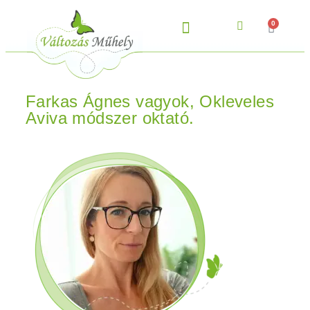
0
AVIVA MÓDSZER
Farkas Ágnes vagyok, Okleveles
Aviva módszer oktató.