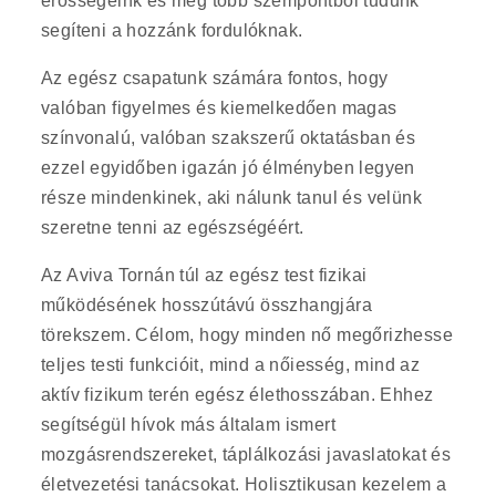
erősségeink és még több szempontból tudunk
segíteni a hozzánk fordulóknak.
Az egész csapatunk számára fontos, hogy
valóban figyelmes és kiemelkedően magas
színvonalú, valóban szakszerű oktatásban és
ezzel egyidőben igazán jó élményben legyen
része mindenkinek, aki nálunk tanul és velünk
szeretne tenni az egészségéért.
Az Aviva Tornán túl az egész test fizikai
működésének hosszútávú összhangjára
törekszem. Célom, hogy minden nő megőrizhesse
teljes testi funkcióit, mind a nőiesség, mind az
aktív fizikum terén egész élethosszában. Ehhez
segítségül hívok más általam ismert
mozgásrendszereket, táplálkozási javaslatokat és
életvezetési tanácsokat. Holisztikusan kezelem a