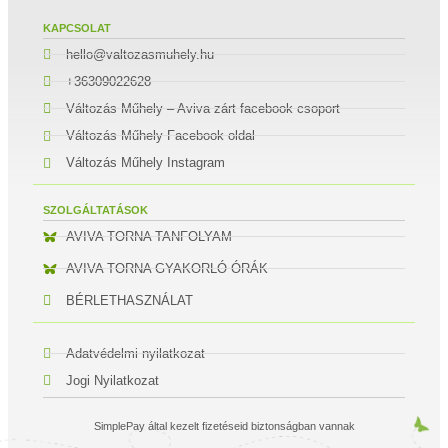
KAPCSOLAT
hello@valtozasmuhely.hu
+36309022628
Változás Műhely – Aviva zárt facebook csoport
Változás Műhely Facebook oldal
Változás Műhely Instagram
SZOLGÁLTATÁSOK
AVIVA TORNA TANFOLYAM
AVIVA TORNA GYAKORLÓ ÓRÁK
BÉRLETHASZNÁLAT
Adatvédelmi nyilatkozat
Jogi Nyilatkozat
SimplePay által kezelt fizetéseid biztonságban vannak