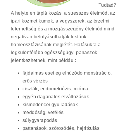
Tudtad?
A helytelen táplálkozás, a stresszes életmód, az
ipari kozmetikumok, a vegyszerek, az érzelmi
leterheltség és a mozgásszegény életmód mind
negatívan befolyásolhatják testünk
homeosztázisának meglétét. Hatásukra a
legkülönfélébb egészségügyi panaszok
jelentkezhetnek, mint például:
fájdalmas esetleg elhúzódó menstruáció,
erős vérzés
ciszták, endometriózis, mióma
egyéb daganatos elváltozások
kismedencei gyulladások
meddőség, vetélés
súlygyarapodás
pattanások, szőrösödés, hajritkulás