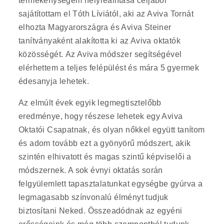
termékenységem helyreállítása céljából
sajátítottam el Tóth Líviától, aki az Aviva Tornát
elhozta Magyarországra és Aviva Steiner
tanítványaként alakította ki az Aviva oktatók
közösségét.
Az Aviva módszer segítségével
elérhettem a teljes felépülést és mára 5 gyermek
édesanyja lehetek.
Az elmúlt évek egyik legmegtisztelőbb
eredménye, hogy részese lehetek egy Aviva
Oktatói Csapatnak, és olyan nőkkel együtt tanítom
és adom tovább ezt a gyönyörű módszert, akik
szintén elhivatott és magas szintű képviselői a
módszernek. A sok évnyi oktatás során
felgyülemlett tapasztalatunkat egységbe gyúrva a
legmagasabb színvonalú élményt tudjuk
biztosítani Neked. Összeadódnak az egyéni