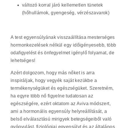
változó korral járó kellemetlen tünetek
(hőhullámok, gyengeség, vérzészavarok)
A test egyensúlyának visszaállítása mesterséges
hormonkezelések nélkül egy időigényesebb, több
odafigyelést és önfegyelmet igénylő folyamat, de
lehetséges!
Azért dolgozom, hogy más nőket is arra
inspiráljak, hogy vegyék saját kezükbe a
termékenységüket és egészségüket. Szeretném,
ha egyre több nő figyelne tudatosan az
egészségére, ezért oktatom az Aviva módszert,
ami a hormonális egyensúly helyreállítását, a
belső elválasztású mirigyek betegségeiből való
gyógyulást, fiziológiai egyensúlyt és az általános