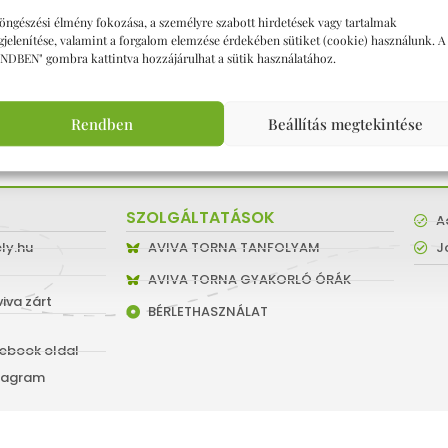
hozzáférsz a rendelése
öngészési élmény fokozása, a személyre szabott hirdetések vagy tartalmak
adatvédelmi játékozt
jelenítése, valamint a forgalom elemzése érdekében sütiket (cookie) használunk. A
NDBEN" gombra kattintva hozzájárulhat a sütik használatához.
Regisztráció
Rendben
Beállítás megtekintése
SZOLGÁLTATÁSOK
A
ly.hu
AVIVA TORNA TANFOLYAM
J
AVIVA TORNA GYAKORLÓ ÓRÁK
iva zárt
BÉRLETHASZNÁLAT
ebook oldal
stagram