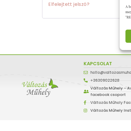
Elfelejtett jelszó?
A b
meg
"RE
KAPCSOLAT
hello@valtozasmuhe
+36309022628
Változás Műhely – Av
facebook csoport
Változás Műhely Fac
Változás Műhely In