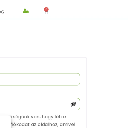
0
OG
 szükségünk van, hogy létre
nálói fiókodat az oldalhoz, amivel