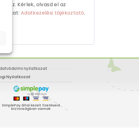
dhez. Kérlek, olvasd el az
atónkat:
Adatkezelési tájékoztató
.
datvédelmi nyilatkozat
ogi Nyilatkozat
SimplePay által kezelt fizetéseid
biztonságban vannak