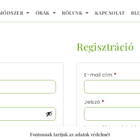
 MÓDSZER
ÓRÁK
RÓLUNK
KAPCSOLAT
BL
Regisztráció
E-mail cím
*
Jelszó
*
A személyes adataidra
Fontosnak tartjuk az adatok védelmét
tudjuk hozni a felhasz