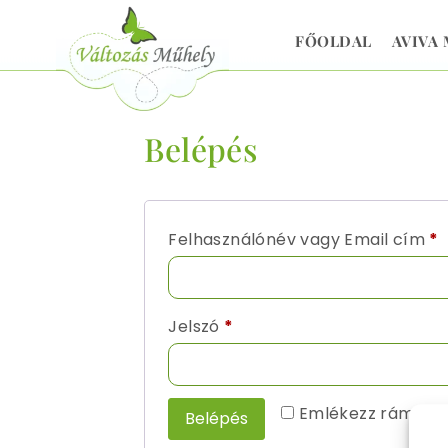
FŐOLDAL
AVIVA
Belépés
Felhasználónév vagy Email cím
*
Jelszó
*
Emlékezz rám
Belépés