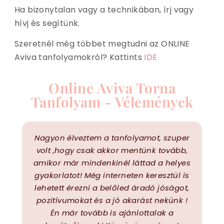
Ha bizonytalan vagy a technikában, írj vagy
hívj és segítünk.
Szeretnél még tö
bbet megtudni az ONLINE
Aviva tanfolyamokról? Kattints
IDE
Online Aviva Torna
Tanfolyam - Vélemények
Nagyon élveztem a tanfolyamot, szuper
volt ,hogy csak akkor mentünk tovább,
amikor már mindenkinél láttad a helyes
M
gyakorlatot! Még interneten keresztül is
lehetett érezni a belőled áradó jóságot,
pozitívumokat és a jó akarást nekünk !
N
Én már tovább is ajánlottalak a