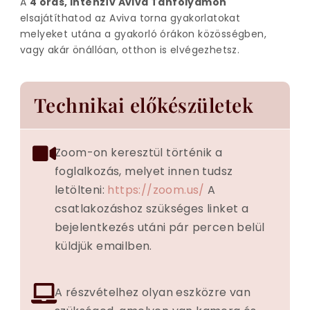
A
4 órás, intenzív Aviva Tanfolyamon
elsajátíthatod az Aviva torna gyakorlatokat
melyeket utána a gyakorló órákon közösségben,
vagy akár önállóan, otthon is elvégezhetsz.
Technikai előkészületek
Zoom-on keresztül történik a
foglalkozás, melyet innen tudsz
letölteni:
https://zoom.us/
A
csatlakozáshoz szükséges linket a
bejelentkezés utáni pár percen belül
küldjük emailben.
A részvételhez olyan eszközre van