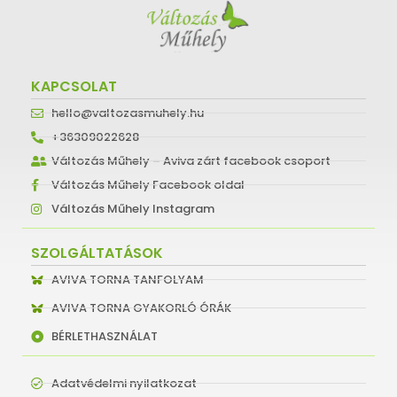
KAPCSOLAT
hello@valtozasmuhely.hu
+36309022628
Változás Műhely – Aviva zárt facebook csoport
Változás Műhely Facebook oldal
Változás Műhely Instagram
SZOLGÁLTATÁSOK
AVIVA TORNA TANFOLYAM
AVIVA TORNA GYAKORLÓ ÓRÁK
BÉRLETHASZNÁLAT
Adatvédelmi nyilatkozat