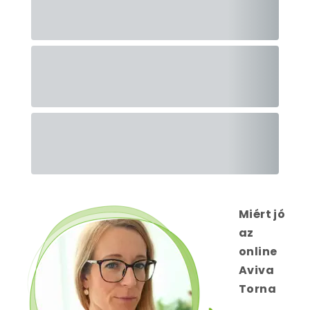
Miért jó
az
online
Aviva
Torna