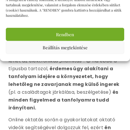
tartalmak megjelenítése, valamint a forgalom elemzése érdekében sütiket
Személyes oktatás alkalmával is a
(cookie) használunk. A "RENDBEN" gombra kattintva hozzájárulhat a sütik
használatához.
szavainkkal kell elérni, hogy mindenki azt a
mozdulatot végezze, amit és ahogyan kell.
Rendben
Természetesen vannak dolgok, amiben az
online óra különbözik. Van, aki nem szereti a
Beállítás megtekintése
számítógépeket, számukra először furcsa
lehet az elektronikus „intimitás”. 😉 Ha ebbe a
típusba tartozol,
érdemes úgy alakítani a
tanfolyam idejére a környezetet, hogy
lehetőleg ne zavarjanak meg külső ingerek
(pl. a családtagok járkálása, beszélgetése)
és
minden figyelmed a tanfolyamra tudd
irányítani.
Online oktatás során a gyakorlatokat oktató
videók segítségével dolgozzuk fel, ezért
én