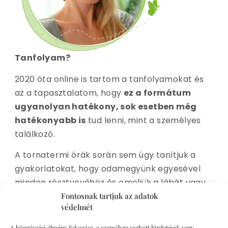
Tanfolyam?
2020 óta online is tartom a tanfolyamokat és
az a tapasztalatom, hogy
ez a formátum
ugyanolyan hatékony, sok esetben még
hatékonyabb is
tud lenni, mint a személyes
találkozó.
A tornatermi órák során sem úgy tanítjuk a
gyakorlatokat, hogy odamegyünk egyesével
minden résztvevőhöz és emeljük a lábát vagy
kézzel csavarjuk a csípőjét. Azt hiszem nagyon
Fontosnak tartjuk az adatok
védelmét
furcsán néznének rám a résztvevők, ha így
tanítanánk a tornát….
A böngészési élmény fokozása, a személyre szabott hirdetések vagy