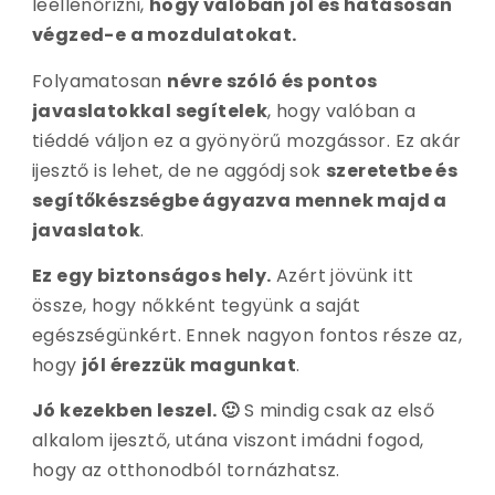
leellenőrizni,
hogy valóban jól és hatásosan
végzed-e a mozdulatokat.
Folyamatosan
névre szóló és pontos
javaslatokkal segítelek
, hogy valóban a
tiéddé váljon ez a gyönyörű mozgássor. Ez akár
ijesztő is lehet, de ne aggódj sok
szeretetbe és
segítőkészségbe ágyazva mennek majd a
javaslatok
.
Ez egy biztonságos hely.
Azért jövünk itt
össze, hogy nőkként tegyünk a saját
egészségünkért. Ennek nagyon fontos része az,
hogy
jól érezzük magunkat
.
Jó kezekben leszel. 🙂
S mindig csak az első
alkalom ijesztő, utána viszont imádni fogod,
hogy az otthonodból tornázhatsz.