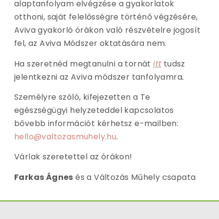
alaptanfolyam elvégzése a gyakorlatok
otthoni, saját felelősségre történő végzésére,
Aviva gyakorló órákon való részvételre jogosít
fel, az Aviva Módszer oktatására nem.
Ha szeretnéd megtanulni a tornát
itt
tudsz
jelentkezni az Aviva módszer tanfolyamra
.
Személyre szóló, kifejezetten a Te
egészségügyi helyzeteddel kapcsolatos
bővebb információt kérhetsz e-mailben:
hello@valtozasmuhely.hu
.
Várlak szeretettel az órákon!
Farkas Ágnes
és a Változás Műhely csapata