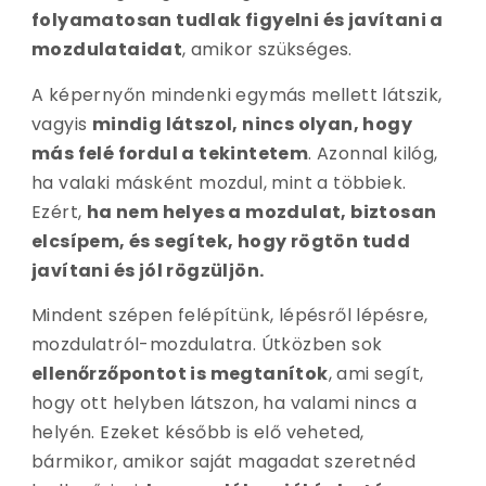
folyamatosan tudlak figyelni és javítani a
mozdulataidat
, amikor szükséges.
A képernyőn mindenki egymás mellett látszik,
vagyis
mindig látszol, nincs olyan, hogy
más felé fordul a tekintetem
. Azonnal kilóg,
ha valaki másként mozdul, mint a többiek.
Ezért,
ha nem helyes a mozdulat, biztosan
elcsípem, és segítek, hogy rögtön tudd
javítani és jól rögzüljön.
Mindent szépen felépítünk, lépésről lépésre,
mozdulatról-mozdulatra. Útközben sok
ellenőrzőpontot is megtanítok
, ami segít,
hogy ott helyben látszon, ha valami nincs a
helyén. Ezeket később is elő veheted,
bármikor, amikor saját magadat szeretnéd