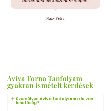
barátnőimnek! Köszönöm szépen!
Nagy Petra
s
Aviva Torna Tanfolyam
gyakran ismételt kérdések
Személyes Aviva tanfolyamra is van
lehetőség?