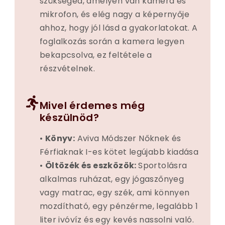
szükséged, amelyen van kamera és
mikrofon, és elég nagy a képernyője
ahhoz, hogy jól lásd a gyakorlatokat. A
foglalkozás során a kamera legyen
bekapcsolva, ez feltétele a
részvételnek.
Mivel érdemes még
készülnöd?
•
Könyv:
Aviva Módszer Nőknek és
Férfiaknak I-es kötet legújabb kiadása
•
Öltözék és eszközök:
Sportolásra
alkalmas ruházat, egy jógaszőnyeg
vagy matrac, egy szék, ami könnyen
mozdítható, egy pénzérme, legalább 1
liter ivóvíz és egy kevés nassolni való.