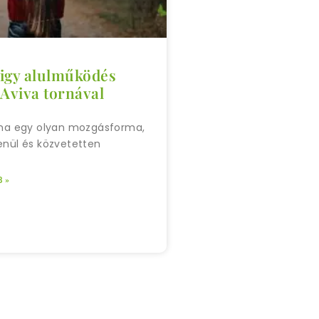
igy alulműködés
 Aviva tornával
rna egy olyan mozgásforma,
enül és közvetetten
 »