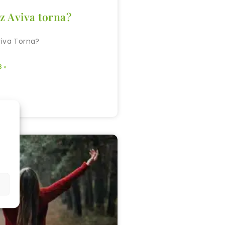
az Aviva torna?
viva Torna?
 »