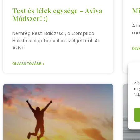
Test és lélek egysége – Aviva
Mi
Módszer! :)
Az 
meg
Nemrég Pesti Balázzsal, a Comprido
Holistics alapítójával beszélgettünk Az
Aviva
OLV
OLVASS TOVÁBB »
A b
meg
"RE