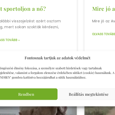
t sportoljon a nő?
Mire jó 
alábbi visszajelzést azért osztom
Mire jó az A
, mert sokan szokták kérdezni,
OLVASS TOVÁBB
ASS TOVÁBB »
Fontosnak tartjuk az adatok védelmét
öngészési élmény fokozása, a személyre szabott hirdetések vagy tartalmak
jelenítése, valamint a forgalom elemzése érdekében sütiket (cookie) használunk. A
NDBEN" gombra kattintva hozzájárulhat a sütik használatához.
Rendben
Beállítás megtekintése