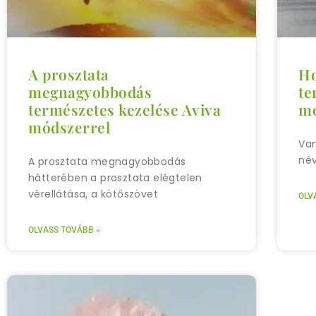
A prosztata
Ho
megnagyobbodás
te
természetes kezelése Aviva
mó
módszerrel
Van
név
A prosztata megnagyobbodás
hátterében a prosztata elégtelen
vérellátása, a kötőszövet
OLV
OLVASS TOVÁBB »