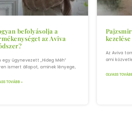
gyan befolyásolja a
Pajzsmir
rmékenységet az Aviva
kezelése
dszer?
Az Aviva to
ami közvetl
 egy úgynevezett „Hideg Méh”
en ismert állapot, aminek lényege,
OLVASS TOVÁBB
ASS TOVÁBB »