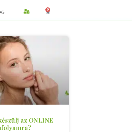
0
OG
készülj az ONLINE
nfolyamra?