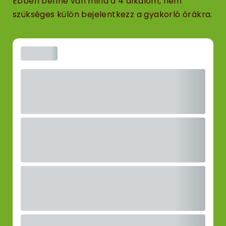
Ebben benne van mind a 4 alkalom, nem
szükséges külön bejelentkezz a gyakorló órákra.