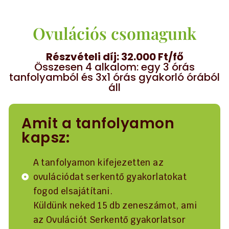
Ovulációs csomagunk
Részvételi díj: 32.000 Ft/fő
Összesen 4 alkalom: egy 3 órás
tanfolyamból és 3x1 órás gyakorló órából
áll
Amit a tanfolyamon
kapsz:
A tanfolyamon kifejezetten az
ovulációdat serkentő gyakorlatokat
fogod elsajátítani.
Küldünk neked 15 db zeneszámot, ami
az Ovulációt Serkentő gyakorlatsor