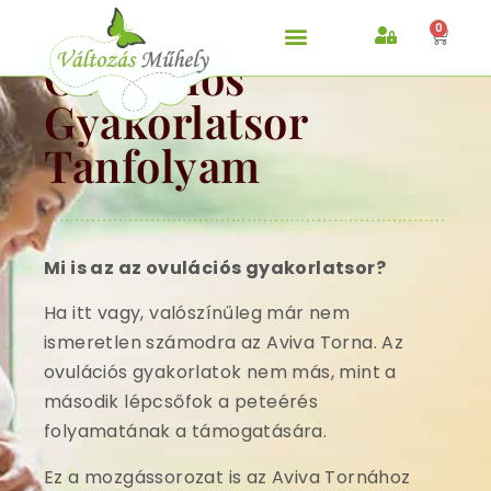
0
Ovulációs
AVIVA MÓDSZER
Gyakorlatsor
Tanfolyam
Mi is az az ovulációs gyakorlatsor?
Ha itt vagy, valószínűleg már nem
ismeretlen számodra az Aviva Torna. Az
ovulációs gyakorlatok nem más, mint a
második lépcsőfok a peteérés
folyamatának a támogatására.
Ez a mozgássorozat is az Aviva Tornához