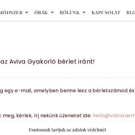
 MÓDSZER
ÓRÁK
RÓLUNK
KAPCSOLAT
BL
 Aviva Gyakorló bérlet iránt!
og egy e-mail, amelyben benne lesz a bérletszámod és
 meg, kérlek, írj nekünk üzenetet ide:
hello@valtozasm
Fontosnak tartjuk az adatok védelmét