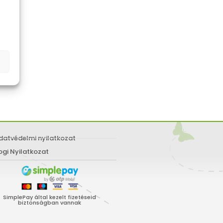
datvédelmi nyilatkozat
ogi Nyilatkozat
SimplePay által kezelt fizetéseid
biztonságban vannak