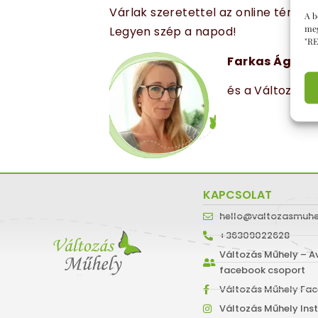
Várlak szeretettel az online térben
A b
meg
Legyen szép a napod!
"RE
Farkas Ágnes
és a Változás 
KAPCSOLAT
hello@valtozasmuhe
+36309022628
Változás Műhely – Av
facebook csoport
Változás Műhely Fac
Változás Műhely In