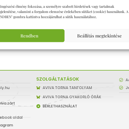
!
öngészési élmény fokozása, a személyre szabott hirdetések vagy tartalmak
jelenítése, valamint a forgalom elemzése érdekében sütiket (cookie) használunk. A
NDBEN" gombra kattintva hozzájárulhat a sütik használatához.
Rendben
Beállítás megtekintése
Műhely Csapata
SZOLGÁLTATÁSOK
A
ly.hu
AVIVA TORNA TANFOLYAM
J
AVIVA TORNA GYAKORLÓ ÓRÁK
iva zárt
BÉRLETHASZNÁLAT
ebook oldal
stagram