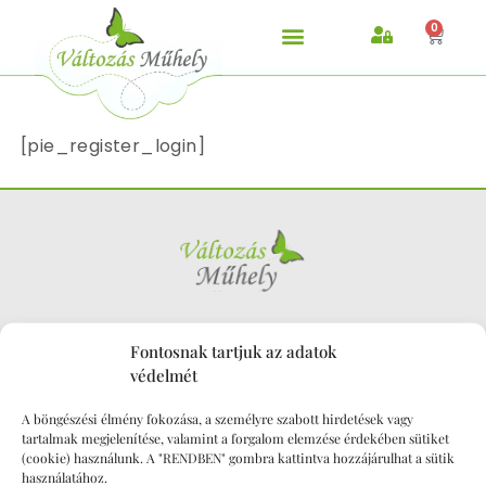
0
[pie_register_login]
KAPCSOLAT
Fontosnak tartjuk az adatok
hello@valtozasmuhely.hu
védelmét
+36309022628
A böngészési élmény fokozása, a személyre szabott hirdetések vagy
Változás Műhely – Aviva zárt facebook csoport
tartalmak megjelenítése, valamint a forgalom elemzése érdekében sütiket
Változás Műhely Facebook oldal
(cookie) használunk. A "RENDBEN" gombra kattintva hozzájárulhat a sütik
használatához.
Változás Műhely Instagram