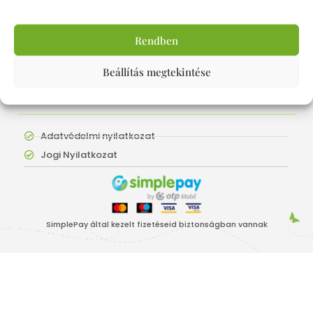
SZOLGÁLTATÁSOK
Rendben
AVIVA TORNA TANFOLYAM
Beállítás megtekintése
AVIVA TORNA GYAKORLÓ ÓRÁK
BÉRLETHASZNÁLAT
Adatvédelmi nyilatkozat
Jogi Nyilatkozat
SimplePay által kezelt fizetéseid biztonságban vannak